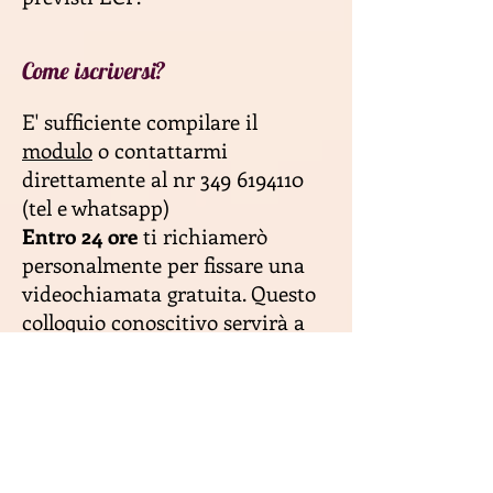
Come iscriversi?
E' sufficiente compilare il
modulo
o contattarmi
direttamente al nr
349 6194110
(tel e whatsapp)
Entro 24 ore
ti richiamerò
personalmente per fissare una
videochiamata gratuita. Questo
colloquio conoscitivo servirà a
conoscerci,
verificare se siamo
allineati e se la tua motivazione
ad entrare nel team sia aderente
al progetto.
Mi riservo di rifiutare una